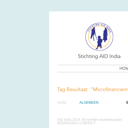
Stichting AID India
HO
Tag Resultaat: "Microfinancieri
14-02
ALGEMEEN
S
AID India 2014. All rechten voorbehouden.
BIJDRAGEN
|
CONTACT