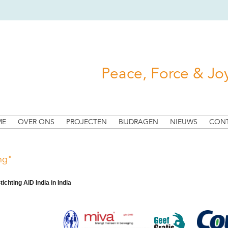
Peace, Force & Jo
ME
OVER ONS
PROJECTEN
BIJDRAGEN
NIEUWS
CON
ng"
tichting AID India in India