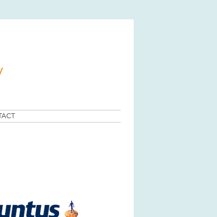
y
TACT