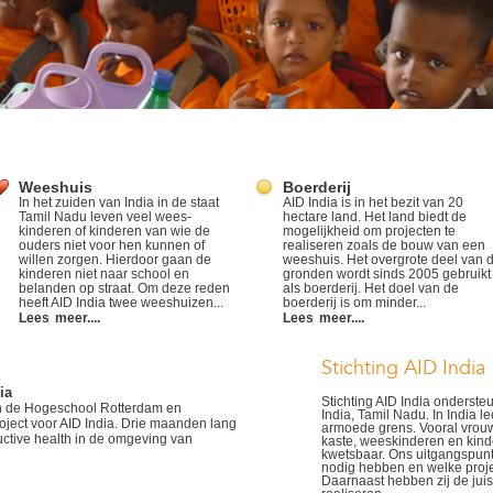
Weeshuis
Boerderij
In het zuiden van India in de staat
AID India is in het bezit van 20
Tamil Nadu leven veel wees-
hectare land. Het land biedt de
kinderen of kinderen van wie de
mogelijkheid om projecten te
ouders niet voor hen kunnen of
realiseren zoals de bouw van een
willen zorgen. Hierdoor gaan de
weeshuis. Het overgrote deel van 
kinderen niet naar school en
gronden wordt sinds 2005 gebruikt
belanden op straat. Om deze reden
als boerderij. Het doel van de
heeft AID India twee weeshuizen...
boerderij is om minder...
Lees meer....
Lees meer....
Stichting AID India
ia
Stichting AID India onderste
n de Hogeschool Rotterdam en
India, Tamil Nadu. In India 
ject voor AID India. Drie maanden lang
armoede grens. Vooral vrouw
uctive health in de omgeving van
kaste, weeskinderen en kinder
kwetsbaar. Ons uitgangspunt 
nodig hebben en welke proj
Daarnaast hebben zij de jui