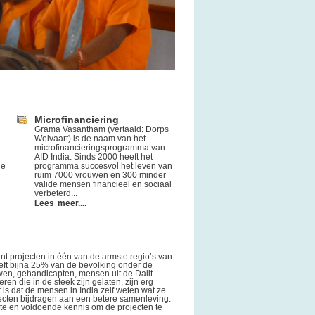
Microfinanciering
Grama Vasantham (vertaald: Dorps
Welvaart) is de naam van het
microfinancieringsprogramma van
AID India. Sinds 2000 heeft het
de
programma succesvol het leven van
ruim 7000 vrouwen en 300 minder
valide mensen financieel en sociaal
verbeterd...
Lees meer....
unt projecten in één van de armste regio’s van
leeft bijna 25% van de bevolking onder de
en, gehandicapten, mensen uit de Dalit-
en die in de steek zijn gelaten, zijn erg
is dat de mensen in India zelf weten wat ze
ecten bijdragen aan een betere samenleving.
ste en voldoende kennis om de projecten te