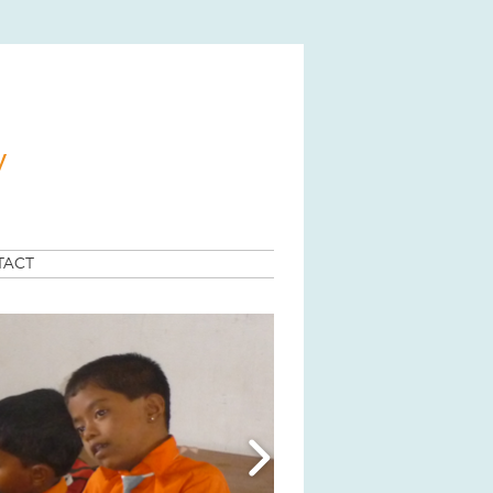
y
TACT