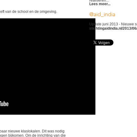
realiseren...
Lees meer...
eeft van de school en de omgeving.
@aid_india
Update juni 2013 - Nieuwe s
stichtingaidindia.nl/2013/0
paar nieuwe klaslokalen. Dit was nodig
ingen bijkomen. Om de inrichting van die