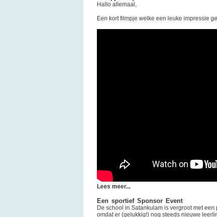
Hallo allemaal,
Een kort filmpje welke een leuke impressie g
Lees meer...
Een sportief Sponsor Event
De school in Satankulam is vergroot met een 
omdat er (gelukkig!) nog steeds nieuwe leerl